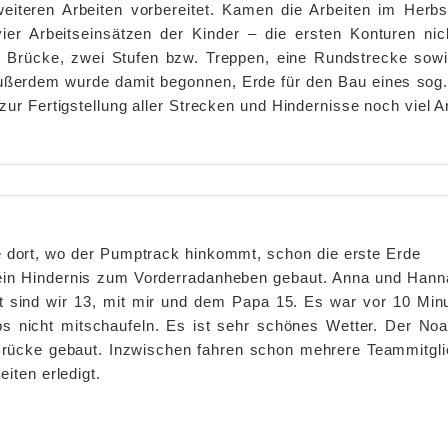
eiteren Arbeiten vorbereitet. Kamen die Arbeiten im Herbs
ier Arbeitseinsätzen der Kinder – die ersten Konturen n
e Brücke, zwei Stufen bzw. Treppen, eine Rundstrecke sowi
ßerdem wurde damit begonnen, Erde für den Bau eines sog. 
zur Fertigstellung aller Strecken und Hindernisse noch viel A
e dort, wo der Pumptrack hinkommt, schon die erste Erde
 ein Hindernis zum Vorderradanheben gebaut. Anna und Han
 sind wir 13, mit mir und dem Papa 15. Es war vor 10 Minu
s nicht mitschaufeln. Es ist sehr schönes Wetter. Der Noa
rücke gebaut. Inzwischen fahren schon mehrere Teammitglied
iten erledigt.