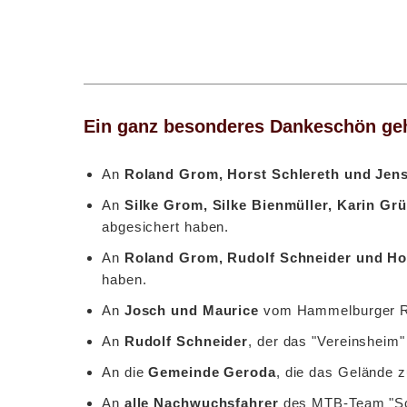
Ein ganz besonderes Dankeschön geh
An
Roland Grom, Horst Schlereth und Jen
An
Silke Grom, Silke Bienmüller, Karin Gr
abgesichert haben.
An
Roland Grom, Rudolf Schneider und Ho
haben.
An
Josch und Maurice
vom Hammelburger Ra
An
Rudolf Schneider
, der das "Vereinsheim" 
An die
Gemeinde Geroda
, die das Gelände z
An
alle Nachwuchsfahrer
des MTB-Team "Sch