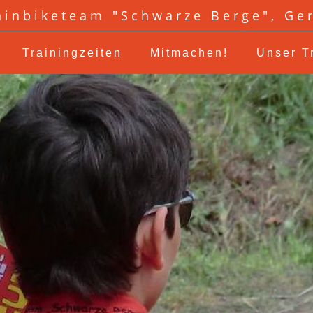
inbiketeam "Schwarze Berge", Ge
Trainingzeiten
Mitmachen!
Unser T